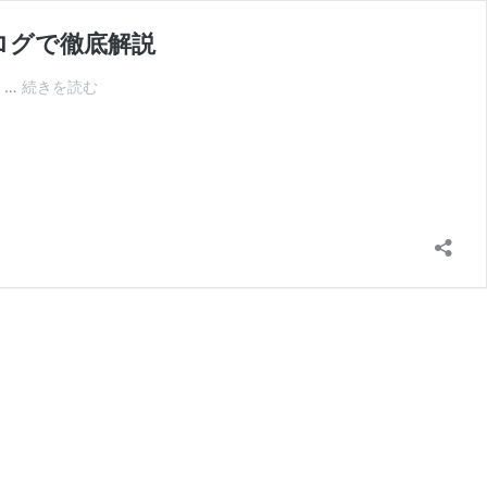
ログで徹底解説
キ
 …
続きを読む
ッ
ズ
ア
ミ
の
ラ
ン
ド
セ
ル
は
失
敗
で
後
悔？
6