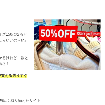
ズ150になると
らいいの～!?」
かるけれど、親と
高さ！
が買える選りすぐ
幅広く取り揃えたサイト