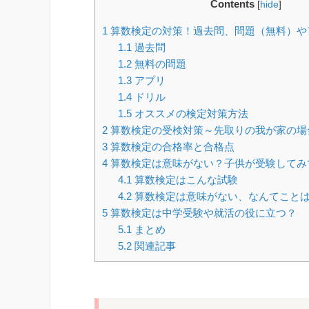
Contents
[
hide
]
1
算数検定の対策！過去問、問題（無料）や
1.1
過去問
1.2
無料の問題
1.3
アプリ
1.4
ドリル
1.5
オススメの検定対策方法
2
算数検定の受検対策～先取りの我が家の場
3
算数検定の合格率と合格点
4
算数検定は意味がない？子供が受験してみ
4.1
算数検定はこんな試験
4.2
算数検定は意味がない、なんてこと
5
算数検定は中学受験や就活の役に立つ？
5.1
まとめ
5.2
関連記事