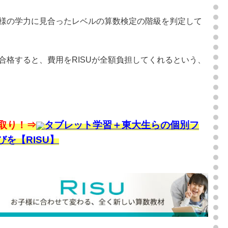
様の学力に見合ったレベルの算数検定の階級を判定して
合格すると、費用をRISUが全額負担してくれるという、
取り！⇒
タブレット学習＋東大生らの個別フ
を【RISU】